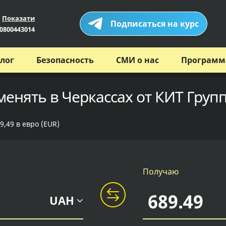
Показати
Подписаться на курс
0800443014
лог
Безопасность
СМИ о нас
Программ
менять в Черкассах от КИТ Груп
9,49 в евро (EUR)
Получаю
UAH