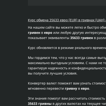
Курс обмена 35633 евро (EUR) в гривнах (UAH) 
На нашем сайте вы можете легко и быстро об
гривен
в
евро
или любую другую интересующую
показывает эквиваленты
35633 гривен
в разли
Курс обновляется в режиме реального времен
Мы гордимся тем, что у нас всегда самые выг
максимально выгодным условиям. С нами не т
гарантируя надежность и конфиденциальность 
вы получите лучшие условия.
Конвертер валют поможет вам узнать стоимо
мгновенно перевести
гривну
в
евро
.
Эти знания помогут вам рассчитать стоимость
35633 гривны
в других валютах на текущее ч