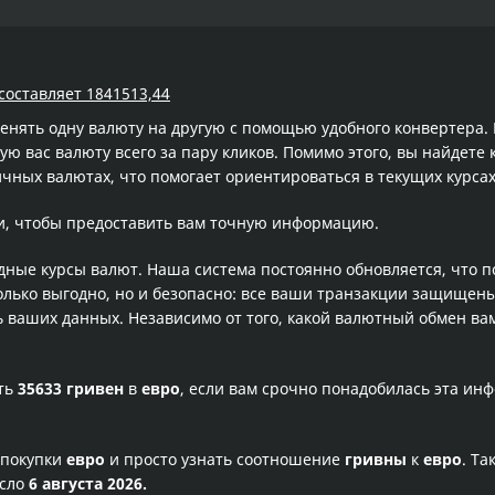
составляет 1841513,44
менять одну валюту на другую с помощью удобного конвертера
 вас валюту всего за пару кликов. Помимо этого, вы найдете 
чных валютах, что помогает ориентироваться в текущих курс
и, чтобы предоставить вам точную информацию.
одные курсы валют. Наша система постоянно обновляется, что 
олько выгодно, но и безопасно: все ваши транзакции защищен
ваших данных. Независимо от того, какой валютный обмен вам
сть
35633 гривен
в
евро
, если вам срочно понадобилась эта ин
 покупки
евро
и просто узнать соотношение
гривны
к
евро
. Та
исло
6 августа 2026.