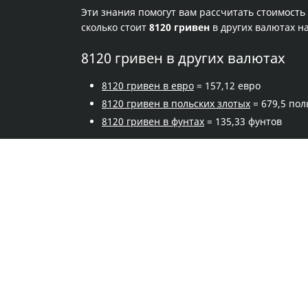
Эти знания помогут вам рассчитать стоимость
сколько стоит
8120 гривен
в других валютах н
8120 гривен в других валютах
8120 гривен в евро
= 157,12 евро
8120 гривен в польских злотых
= 679,5 пол
8120 гривен в фунтах
= 135,33 фунтов