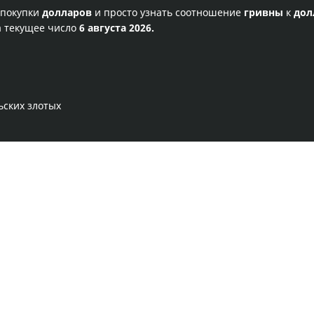
 покупки
долларов
и просто узнать соотношение
гривны
к
дол
а текущее число
6 августа 2026.
ьских злотых
Правила сервиса
Политика конфиденциальности
Банковское золото