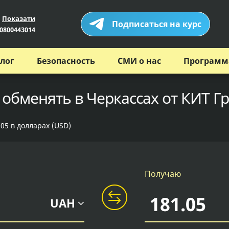
Показати
Подписаться на курс
0800443014
лог
Безопасность
СМИ о нас
Программ
 обменять в Черкассах от КИТ Г
05 в долларах (USD)
Получаю
UAH