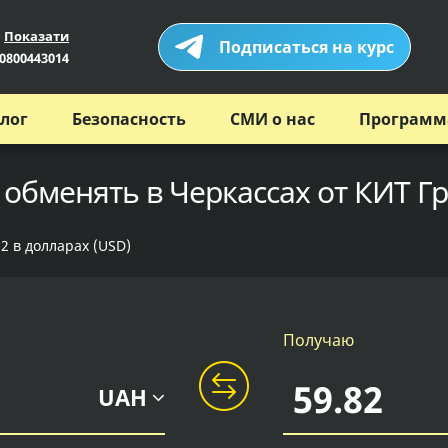
Показати
Подписаться на курс
0800443014
лог
Безопасность
СМИ о нас
Программ
 обменять в Черкассах от КИТ Г
2 в долларах (USD)
Получаю
UAH