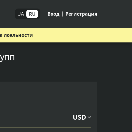
UA
RU
Вход
Регистрация
а лояльности
рупп
USD