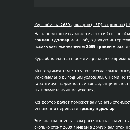
Курс обмена 2689 долларов (USD) в гривнах (U
На нашем сайте вы можете легко и быстро об
гривен
в
доллар
или любую другую интересующ
показывает эквиваленты
2689 гривен
в различ
Курс обновляется в режиме реального времен
Мы гордимся тем, что у нас всегда самые выг
максимально выгодным условиям. С нами не т
гарантируя надежность и конфиденциальность 
вы получите лучшие условия.
Конвертер валют поможет вам узнать стоимо
мгновенно перевести
гривну
в
доллар
.
Эти знания помогут вам рассчитать стоимость
сколько стоит
2689 гривен
в других валютах н