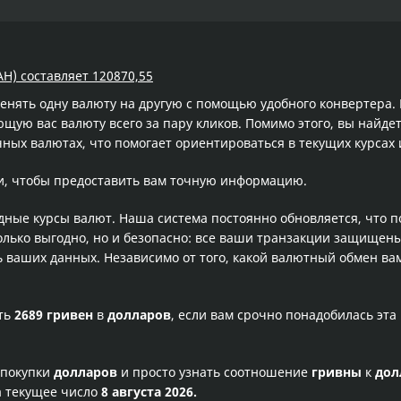
AH) составляет 120870,55
менять одну валюту на другую с помощью удобного конвертера
ую вас валюту всего за пару кликов. Помимо этого, вы найдет
ных валютах, что помогает ориентироваться в текущих курса
и, чтобы предоставить вам точную информацию.
одные курсы валют. Наша система постоянно обновляется, что 
олько выгодно, но и безопасно: все ваши транзакции защищен
ваших данных. Независимо от того, какой валютный обмен вам
сть
2689 гривен
в
долларов
, если вам срочно понадобилась эт
 покупки
долларов
и просто узнать соотношение
гривны
к
дол
а текущее число
8 августа 2026.