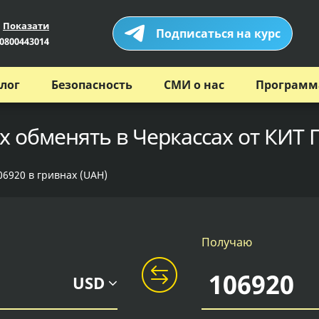
Показати
Подписаться на курс
0800443014
лог
Безопасность
СМИ о нас
Программ
х обменять в Черкассах от КИТ 
06920 в гривнах (UAH)
Получаю
USD