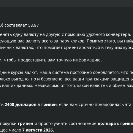
) составляет 53,87
менять одну валюту на другую с помощью удобного конвертера
ющую вас валюту всего за пару кликов. Помимо этого, вы най
личных валютах, что помогает ориентироваться в текущих кур
и, чтобы предоставить вам точную информацию.
одные курсы валют. Наша система постоянно обновляется, что 
олько выгодно, но и безопасно: все ваши транзакции защищен
ваших данных. Независимо от того, какой валютный обмен вам
сть
2400 долларов
в
гривен
, если вам срочно понадобилась эт
 покупки
гривен
и просто узнать соотношение
доллара
к
грив
ущее число
7 августа 2026.