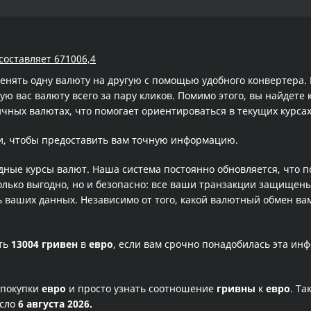
составляет 671006,4
менять одну валюту на другую с помощью удобного конвертера
 вас валюту всего за пару кликов. Помимо этого, вы найдете 
чных валютах, что помогает ориентироваться в текущих курс
и, чтобы предоставить вам точную информацию.
одные курсы валют. Наша система постоянно обновляется, что 
олько выгодно, но и безопасно: все ваши транзакции защищен
ваших данных. Независимо от того, какой валютный обмен вам
сть
13004 гривен
в
евро
, если вам срочно понадобилась эта ин
 покупки
евро
и просто узнать соотношение
гривны
к
евро
. Та
исло
6 августа 2026.