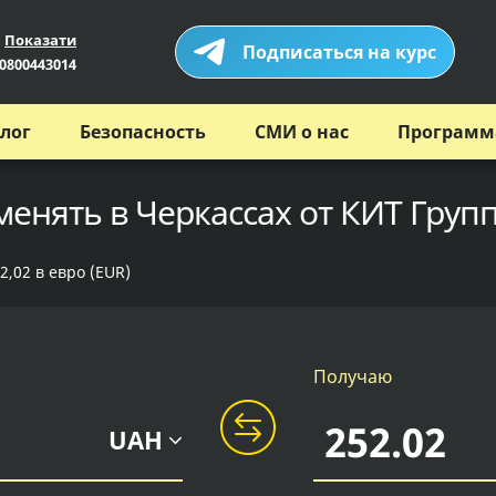
Показати
Подписаться на курс
0800443014
лог
Безопасность
СМИ о нас
Программ
менять в Черкассах от КИТ Груп
2,02 в евро (EUR)
Получаю
UAH