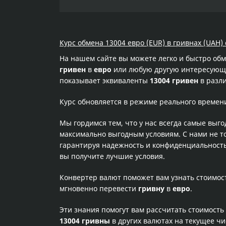
Курс обмена 13004 евро (EUR) в гривнах (UAH) 
На нашем сайте вы можете легко и быстро об
гривен
в
евро
или любую другую интересующую
показывает эквиваленты
13004 гривен
в разли
Курс обновляется в режиме реального времен
Мы гордимся тем, что у нас всегда самые выг
максимально выгодным условиям. С нами не т
гарантируя надежность и конфиденциальность 
вы получите лучшие условия.
Конвертер валют поможет вам узнать стоимо
мгновенно перевести
гривну
в
евро
.
Эти знания помогут вам рассчитать стоимость
13004 гривны
в других валютах на текущее ч