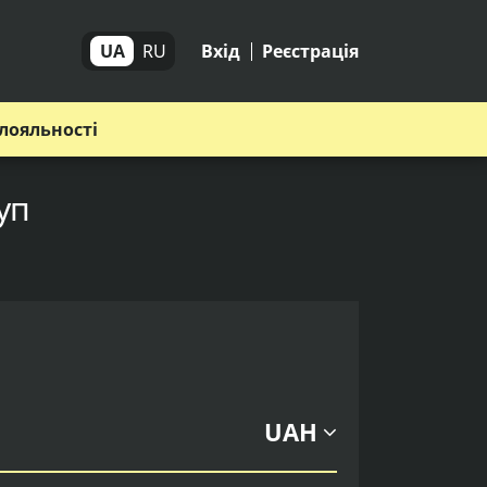
UA
RU
Вхід
Реєстрація
лояльності
уп
UAH