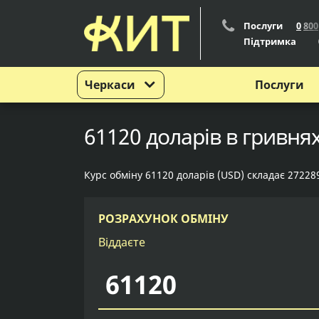
Послуги
0
8
0
0
Підтримка
Черкаси
Послуги
61120 доларів в гривня
Курс обміну 61120 доларів (USD) складає 27228
РОЗРАХУНОК ОБМІНУ
Віддаєте