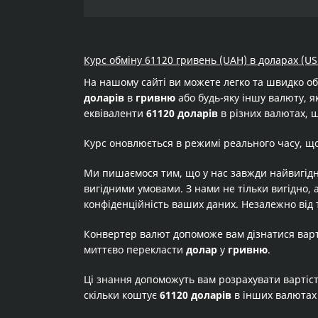
Курс обміну 61120 гривень (UAH) в доларах (US
На нашому сайті ви можете легко та швидко о
доларів
в
гривню
або будь-яку іншу валюту, як
еквіваленти
61120 доларів
в різних валютах, щ
Курс оновлюється в режимі реального часу, щ
Ми пишаємося тим, що у нас завжди найвигідн
вигідними умовами. З нами не тільки вигідно, 
конфіденційність ваших даних. Незалежно від 
Конвертер валют допоможе вам дізнатися вар
миттєво перекласти
долар
у
гривню
.
Ці знання допоможуть вам розрахувати вартіс
скільки коштує
61120 доларів
в інших валютах