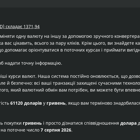
D) складає 1371,94
бміняти одну валюту на іншу за допомогою зручного конвертер
а вас цікавить, всього за пару кліків. Крім цього, ви знайдете 
о допомагає орієнтуватися в поточних курсах і приймати вигід
об надати точну інформацію.
іші курси валют. Наша система постійно оновлюється, що дозв
але й безпечно: всі ваші транзакції захищені сучасними технол
того, який валютний обмін вам потрібен, ви можете бути впевне
тість
61120 доларів
у
гривень
, якщо вам терміново знадобилас
ть покупки
гривень
і просто дізнатися співвідношення
долара
 на поточне число
7 серпня 2026
.