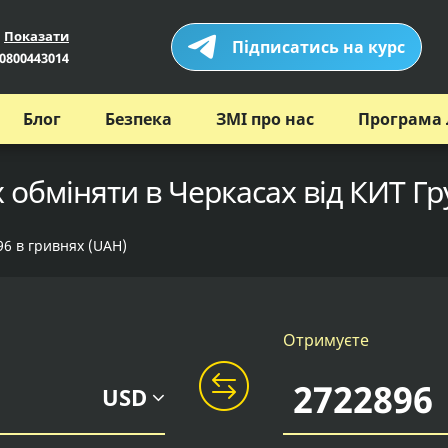
Показати
Підписатись на курс
0800443014
Блог
Безпека
ЗМІ про нас
Програма 
х обміняти в Черкасах від КИТ Гр
96 в гривнях (UAH)
Отримуєте
USD