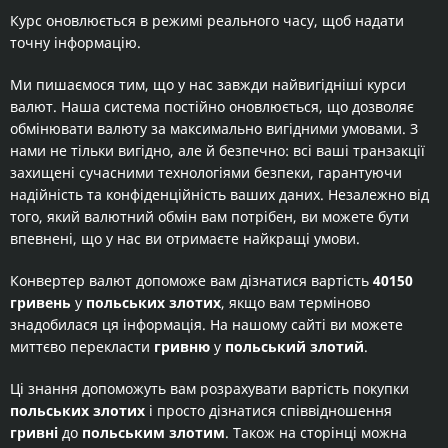
Курс оновлюється в режимі реального часу, щоб надати
точну інформацію.
Ми пишаємося тим, що у нас завжди найвигідніші курси
валют. Наша система постійно оновлюється, що дозволяє
обмінювати валюту за максимально вигідними умовами. З
нами не тільки вигідно, але й безпечно: всі ваші транзакції
захищені сучасними технологіями безпеки, гарантуючи
надійність та конфіденційність ваших даних. Незалежно від
того, який валютний обмін вам потрібен, ви можете бути
впевнені, що у нас ви отримаєте найкращі умови.
Конвертер валют допоможе вам дізнатися вартість
40150
гривень
у
польських злотих
, якщо вам терміново
знадобилася ця інформація. На нашому сайті ви можете
миттєво перекласти
гривню
у
польський злотий
.
Ці знання допоможуть вам розрахувати вартість покупки
польських злотих
і просто дізнатися співвідношення
гривні
до
польським злотим
. Також на сторінці можна