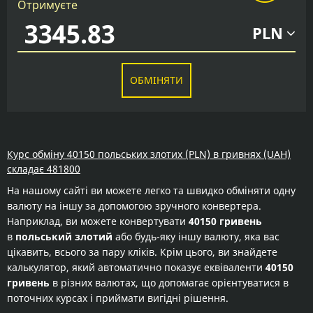
Отримуєте
PLN
ОБМІНЯТИ
Курс обміну 40150 польських злотих (PLN) в гривнях (UAH)
складає 481800
На нашому сайті ви можете легко та швидко обміняти одну
валюту на іншу за допомогою зручного конвертера.
Наприклад, ви можете конвертувати
40150 гривень
в
польський злотий
або будь-яку іншу валюту, яка вас
цікавить, всього за пару кліків. Крім цього, ви знайдете
калькулятор, який автоматично показує еквіваленти
40150
гривень
в різних валютах, що допомагає орієнтуватися в
поточних курсах і приймати вигідні рішення.