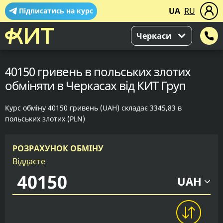
UA
RU
Підписатись на курс
Черкаси
40150 гривень в польських злотих
обміняти в Черкасах від КИТ Груп
Курс обміну 40150 гривень (UAH) складає 3345,83 в
польських злотих (PLN)
РОЗРАХУНОК ОБМІНУ
Віддаєте
UAH