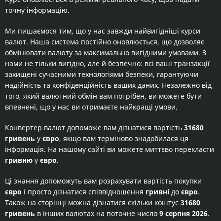
точну інформацію.
Ми пишаємося тим, що у нас завжди найвигідніші курси
валют. Наша система постійно оновлюється, що дозволяє
обмінювати валюту за максимально вигідними умовами. З
нами не тільки вигідно, але й безпечно: всі ваші транзакції
захищені сучасними технологіями безпеки, гарантуючи
надійність та конфіденційність ваших даних. Незалежно від
того, який валютний обмін вам потрібен, ви можете бути
впевнені, що у нас ви отримаєте найкращі умови.
Конвертер валют допоможе вам дізнатися вартість
31680
гривень
у
євро
, якщо вам терміново знадобилася ця
інформація. На нашому сайті ви можете миттєво перекласти
гривню
у
євро
.
Ці знання допоможуть вам розрахувати вартість покупки
євро
і просто дізнатися співвідношення
гривні
до
євро
.
Також на сторінці можна дізнатися скільки коштує
31680
гривень
в інших валютах на поточне число
9 серпня 2026
.