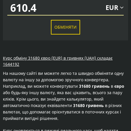
EUR
ОБМІНЯТИ
Курс обміну 31680 євро (EUR) в гривнях (UAH) складає
1644192
На нашому сайті ви можете легко та швидко обміняти одну
валюту на іншу за допомогою зручного конвертера.
Наприклад, ви можете конвертувати
31680 гривень
в
євро
або будь-яку іншу валюту, яка вас цікавить, всього за пару
кліків. Крім цього, ви знайдете калькулятор, який
автоматично показує еквіваленти
31680 гривень
в різних
валютах, що допомагає орієнтуватися в поточних курсах і
приймати вигідні рішення.
Курс оновлюється в режимі реального часу, щоб надати