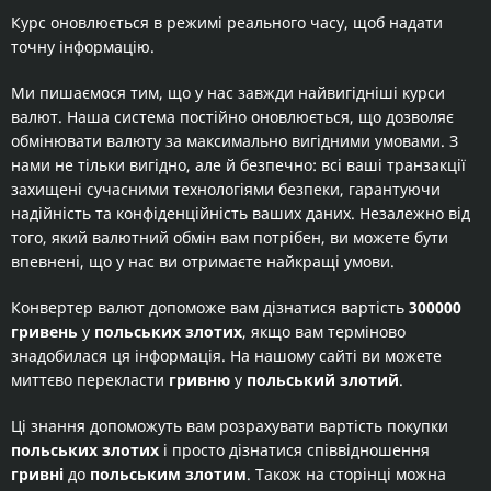
Курс оновлюється в режимі реального часу, щоб надати
точну інформацію.
Ми пишаємося тим, що у нас завжди найвигідніші курси
валют. Наша система постійно оновлюється, що дозволяє
обмінювати валюту за максимально вигідними умовами. З
нами не тільки вигідно, але й безпечно: всі ваші транзакції
захищені сучасними технологіями безпеки, гарантуючи
надійність та конфіденційність ваших даних. Незалежно від
того, який валютний обмін вам потрібен, ви можете бути
впевнені, що у нас ви отримаєте найкращі умови.
Конвертер валют допоможе вам дізнатися вартість
300000
гривень
у
польських злотих
, якщо вам терміново
знадобилася ця інформація. На нашому сайті ви можете
миттєво перекласти
гривню
у
польський злотий
.
Ці знання допоможуть вам розрахувати вартість покупки
польських злотих
і просто дізнатися співвідношення
гривні
до
польським злотим
. Також на сторінці можна