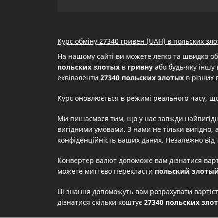
Курс обміну 27340 гривен (UAH) в польских зло
На нашому сайті ви можете легко та швидко о
польских злотых
в
гривну
або будь-яку іншу 
еквіваленти
27340 польских злотых
в різних 
Курс оновлюється в режимі реального часу, щ
Ми пишаємося тим, що у нас завжди найвигідн
вигідними умовами. З нами не тільки вигідно, 
конфіденційність ваших даних. Незалежно від 
Конвертер валют допоможе вам дізнатися вар
можете миттєво перекласти
польский злоты
Ці знання допоможуть вам розрахувати вартіс
дізнатися скільки коштує
27340 польских зло