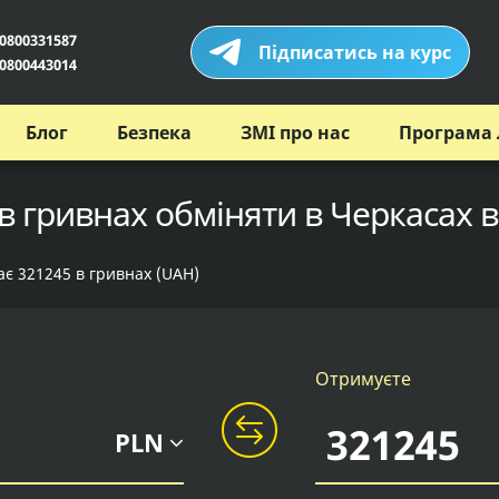
0800331587
Підписатись на курс
0800443014
Блог
Безпека
ЗМІ про нас
Програма 
в гривнах обміняти в Черкасах в
ає 321245 в гривнах (UAH)
Отримуєте
PLN