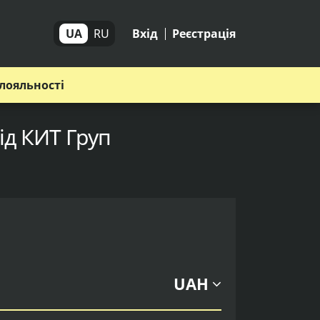
UA
RU
Вхід
Реєстрація
лояльності
ід КИТ Груп
UAH