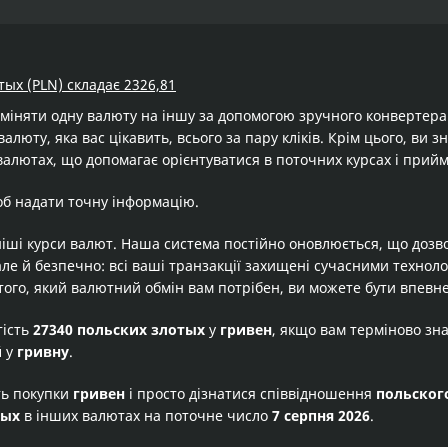
тых (PLN) складає 2326,81
бміняти одну валюту на іншу за допомогою зручного конвертер
валюту, яка вас цікавить, всього за пару кліків. Крім цього, ви
валютах, що допомагає орієнтуватися в поточних курсах і прийм
об надати точну інформацію.
іші курси валют. Наша система постійно оновлюється, що дозв
але й безпечно: всі ваші транзакції захищені сучасними технол
того, який валютний обмін вам потрібен, ви можете бути впевне
тість
27340 польских злотых
у
гривен
, якщо вам терміново зн
й
у
гривну
.
ть покупки
гривен
і просто дізнатися співвідношення
польског
тых
в інших валютах на поточне число
7 серпня 2026
.