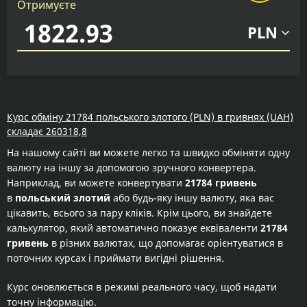
Отримуєте
PLN
Курс обміну 21784 польського злотого (PLN) в гривнях (UAH)
складає 260318,8
На нашому сайті ви можете легко та швидко обміняти одну
валюту на іншу за допомогою зручного конвертера.
Наприклад, ви можете конвертувати
21784 гривень
в
польський злотий
або будь-яку іншу валюту, яка вас
цікавить, всього за пару кліків. Крім цього, ви знайдете
калькулятор, який автоматично показує еквіваленти
21784
гривень
в різних валютах, що допомагає орієнтуватися в
поточних курсах і приймати вигідні рішення.
Курс оновлюється в режимі реального часу, щоб надати
точну інформацію.