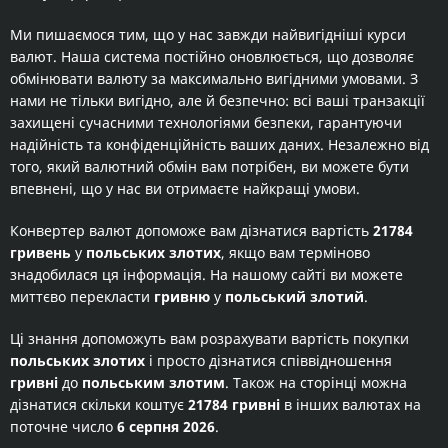
Ми пишаємося тим, що у нас завжди найвигідніші курси
валют. Наша система постійно оновлюється, що дозволяє
обмінювати валюту за максимально вигідними умовами. З
нами не тільки вигідно, але й безпечно: всі ваші транзакції
захищені сучасними технологіями безпеки, гарантуючи
надійність та конфіденційність ваших даних. Незалежно від
того, який валютний обмін вам потрібен, ви можете бути
впевнені, що у нас ви отримаєте найкращі умови.
Конвертер валют допоможе вам дізнатися вартість
21784
гривень
у
польських злотих
, якщо вам терміново
знадобилася ця інформація. На нашому сайті ви можете
миттєво перекласти
гривню
у
польський злотий
.
Ці знання допоможуть вам розрахувати вартість покупки
польських злотих
і просто дізнатися співвідношення
гривні
до
польським злотим
. Також на сторінці можна
дізнатися скільки коштує
21784 гривні
в інших валютах на
поточне число
6 серпня 2026
.