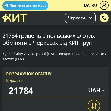
UA
RU
Підписатись на курс
Черкаси
21784 гривень в польських злотих
обміняти в Черкасах від КИТ Груп
Курс обміну 21784 гривні (UAH) складає 1822,93 в польських
злотих (PLN)
РОЗРАХУНОК ОБМІНУ
Віддаєте
UAH