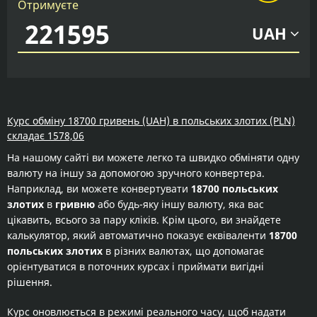
Отримуєте
UAH
Курс обміну 18700 гривень (UAH) в польських злотих (PLN)
складає 1578,06
На нашому сайті ви можете легко та швидко обміняти одну
валюту на іншу за допомогою зручного конвертера.
Наприклад, ви можете конвертувати
18700 польських
злотих
в
гривню
або будь-яку іншу валюту, яка вас
цікавить, всього за пару кліків. Крім цього, ви знайдете
калькулятор, який автоматично показує еквіваленти
18700
польських злотих
в різних валютах, що допомагає
орієнтуватися в поточних курсах і приймати вигідні
рішення.
Курс оновлюється в режимі реального часу, щоб надати