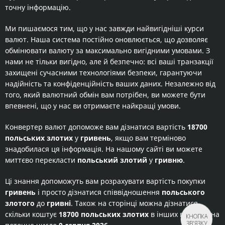
точну інформацію.
Ми пишаємося тим, що у нас завжди найвигідніші курси
валют. Наша система постійно оновлюється, що дозволяє
обмінювати валюту за максимально вигідними умовами. З
нами не тільки вигідно, але й безпечно: всі ваші транзакції
захищені сучасними технологіями безпеки, гарантуючи
надійність та конфіденційність ваших даних. Незалежно від
того, який валютний обмін вам потрібен, ви можете бути
впевнені, що у нас ви отримаєте найкращі умови.
Конвертер валют допоможе вам дізнатися вартість
18700
польських злотих
у
гривень
, якщо вам терміново
знадобилася ця інформація. На нашому сайті ви можете
миттєво перекласти
польський злотий
у
гривню
.
Ці знання допоможуть вам розрахувати вартість покупки
гривень
і просто дізнатися співвідношення
польського
злотого
до
гривні
. Також на сторінці можна дізнатися
скільки коштує
18700 польських злотих
в інших валютах на
КНОПКА
ЗВ'ЯЗКУ