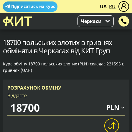
UA
RU
Підписатись на курс
Черкаси
18700 польських злотих в гривнях
обміняти в Черкасах від КИТ Груп
Курс обміну 18700 польських злотих (PLN) складає 221595 в
гривнях (UAH)
РОЗРАХУНОК ОБМІНУ
Віддаєте
PLN