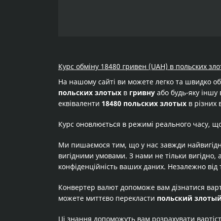
Курс обміну 18480 гривен (UAH) в польских зло
На нашому сайті ви можете легко та швидко о
польских злотых
в
гривну
або будь-яку іншу 
еквіваленти
18480 польских злотых
в різних 
Курс оновлюється в режимі реального часу, щ
Ми пишаємося тим, що у нас завжди найвигідн
вигідними умовами. З нами не тільки вигідно, 
конфіденційність ваших даних. Незалежно від 
Конвертер валют допоможе вам дізнатися вар
можете миттєво перекласти
польский злоты
Ці знання допоможуть вам розрахувати вартіс