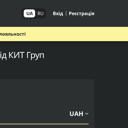
UA
RU
Вхід
Реєстрація
лояльності
ід КИТ Груп
UAH