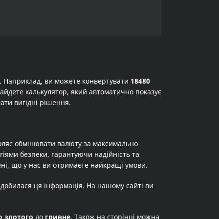
а. Наприклад, ви можете конвертувати
18480
 знайдете калькулятор, який автоматично показує
ати вигідні рішення.
оляє обмінювати валюту за максимально
огіями безпеки, гарантуючи надійність та
ні, що у нас ви отримаєте найкращі умови.
адобилася ця інформація. На нашому сайті ви
о злотого
до
гривне
. Також на сторінці можна