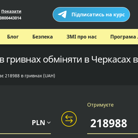
Показати
Підписатись на курс
0800443014
Блог
Безпека
ЗМІ про нас
Програма 
в гривнах обміняти в Черкасах в
ає 218988 в гривнах (UAH)
Отримуєте
PLN