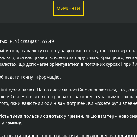
ОБМІНЯТИ
тых (PLN) складає 1559,49
бміняти одну валюту на іншу за допомогою зручного конвертер
валюту, яка вас цікавить, всього за пару кліків. Крім цього, ви
валютах, що допомагає орієнтуватися в поточних курсах і прийм
об надати точну інформацію.
іші курси валют. Наша система постійно оновлюється, що дозв
але й безпечно: всі ваші транзакції захищені сучасними технол
того, який валютний обмін вам потрібен, ви можете бути впевне
тість
18480 польских злотых
у
гривен
, якщо вам терміново зн
й
у
гривну
.
ть покупки
гривен
і просто дізнатися співвідношення
польског