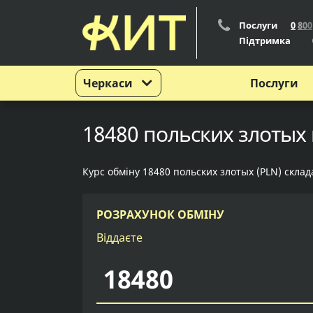
Послуги
0
8
0
0
Підтримка
Черкаси
Послуги
18480 польских злотых 
Курс обміну 18480 польских злотых (PLN) склад
РОЗРАХУНОК ОБМІНУ
Віддаєте