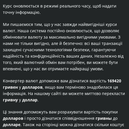
Курс оновлюється в режимі реального часу, щоб надати
точну інформацію.
Ми пишаємося тим, що у нас завжди найвигідніші курси
валют. Наша система постійно оновлюється, що дозволяє
обмінювати валюту за максимально вигідними умовами. З
нами не тільки вигідно, але й безпечно: всі ваші транзакції
захищені сучасними технологіями безпеки, гарантуючи
надійність та конфіденційність ваших даних. Незалежно від
того, який валютний обмін вам потрібен, ви можете бути
впевнені, що у нас ви отримаєте найкращі умови.
Конвертер валют допоможе вам дізнатися вартість
169420
гривен
у
долларов
, якщо вам терміново знадобилася ця
інформація. На нашому сайті ви можете миттєво перекласти
гривну
у
доллар
.
Ці знання допоможуть вам розрахувати вартість покупки
долларов
і просто дізнатися співвідношення
гривны
до
долларе
. Також на сторінці можна дізнатися скільки коштує